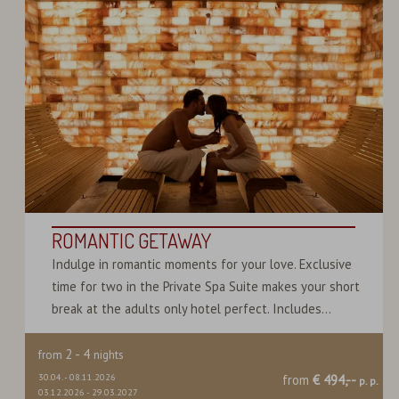
ROMANTIC GETAWAY
Indulge in romantic moments for your love. Exclusive
time for two in the Private Spa Suite makes your short
break at the adults only hotel perfect. Includes...
2
-
4
from
nights
30.04.
-
08.11.2026
from
€ 494,--
p. p.
03.12.2026
-
29.03.2027