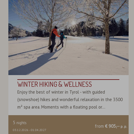
WINTER HIKING & WELLNESS
Enjoy the best of winter in Tyrol - with guided
(snowshoe) hikes and wonderful relaxation in the 3500
m² spa area. Moments with a floating pool or...
5
nights
from
€ 905,--
p. p.
03.12.2026
-
01.04.2027