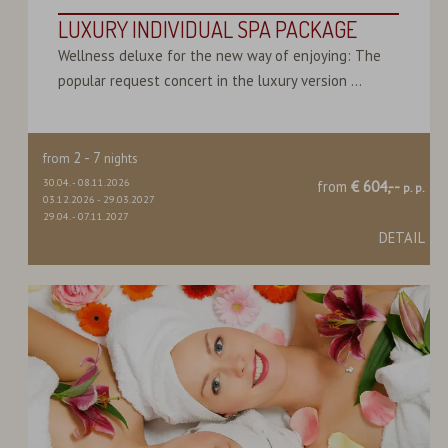
LUXURY INDIVIDUAL SPA PACKAGE
Wellness deluxe for the new way of enjoying: The
popular request concert in the luxury version ...
2
-
7
from
nights
30.04.
-
08.11.2026
from
€ 604,--
p. p.
03.12.2026
-
29.03.2027
29.04.
-
07.11.2027
DETAIL