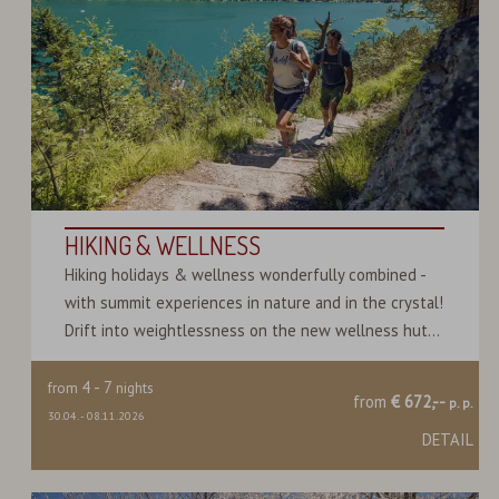
HIKING & WELLNESS
Hiking holidays & wellness wonderfully combined -
with summit experiences in nature and in the crystal!
Drift into weightlessness on the new wellness hut...
4
-
7
from
nights
from
€ 672,--
p. p.
30.04.
-
08.11.2026
DETAIL