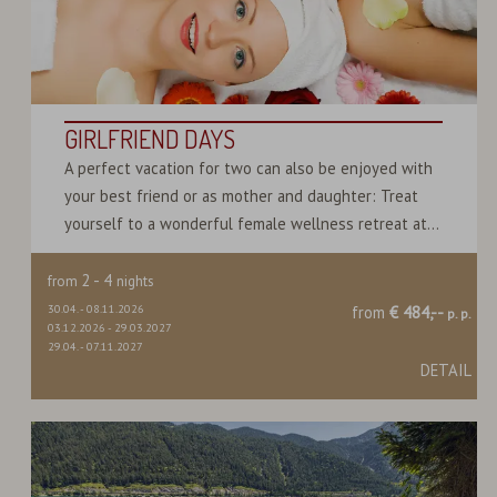
GIRLFRIEND DAYS
A perfect vacation for two can also be enjoyed with
your best friend or as mother and daughter: Treat
yourself to a wonderful female wellness retreat at...
2
-
4
from
nights
30.04.
-
08.11.2026
from
€ 484,--
p. p.
03.12.2026
-
29.03.2027
29.04.
-
07.11.2027
DETAIL