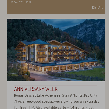
29.04.
-
07.11.2027
DETAIL
ANNIVERSARY WEEK
Bonus Days at Lake Achensee: Stay 8 Nights, Pay Only
7! As a feel-good special, we're giving you an extra day
for free! TIP: Also available as 16 = 14 nights - just...