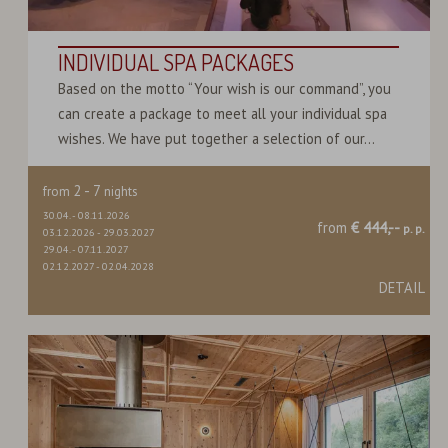
INDIVIDUAL SPA PACKAGES
Based on the motto “Your wish is our command”, you
can create a package to meet all your individual spa
wishes. We have put together a selection of our...
2
-
7
from
nights
30.04.
-
08.11.2026
from
€ 444,--
p. p.
03.12.2026
-
29.03.2027
29.04.
-
07.11.2027
02.12.2027
-
02.04.2028
DETAIL