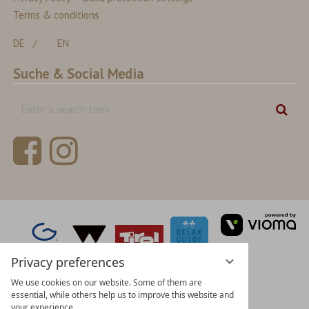
Terms & conditions
DE
EN
Suche & Social Media
Enter
Sear
a
search
term
vi
Gm
Privacy preferences
We use cookies on our website. Some of them are
essential, while others help us to improve this website and
your experience.