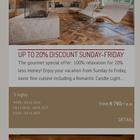
UP TO 20% DISCOUNT SUNDAY-FRIDAY
The gourmet special offer: 100% relaxation for 20%
less money! Enjoy your vacation from Sunday to Friday,
savor fine cuisine including a Romantic Candle Light...
5
nights
03.05.
-
06.11.2026
from
€ 790,--
p. p.
06.12.2026
-
26.03.2027
02.05.
-
05.11.2027
DETAIL