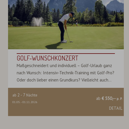
GOLF-WUNSCHKONZERT
Maßgeschneidert und individuell – Golf-Urlaub ganz
nach Wunsch: Intensiv-Technik-Training mit Golf-Pro?
Oder doch lieber einen Grundkurs? Vielleicht auch...
2
-
7
ab
Nächte
ab
€ 550,--
p. P.
01.05.
-
01.11.2026
DETAIL