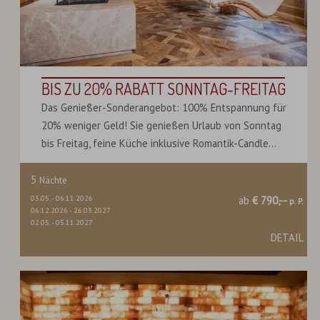
BIS ZU 20% RABATT SONNTAG-FREITAG
Das Genießer-Sonderangebot: 100% Entspannung für
20% weniger Geld! Sie genießen Urlaub von Sonntag
bis Freitag, feine Küche inklusive Romantik-Candle...
5
Nächte
03.05.
-
06.11.2026
ab
€ 790,--
p. P.
06.12.2026
-
26.03.2027
02.05.
-
05.11.2027
DETAIL