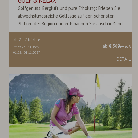
GOLF & RELAX
Golfgenuss, Bergluft und pure Erholung: Erleben Sie
abwechslungsreiche Golftage auf den schönsten
Plätzen der Region und entspannen Sie anschließend...
2
-
7
ab
Nächte
ab
€ 569,--
p. P.
22.07.
-
01.11.2026
01.05.
-
01.11.2027
DETAIL