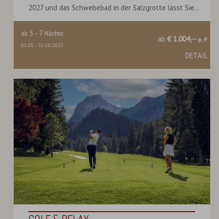
2027 und das Schwebebad in der Salzgrotte lässt Sie...
5
-
7
ab
Nächte
ab
€ 1.004,--
p. P.
01.05.
-
31.10.2027
DETAIL