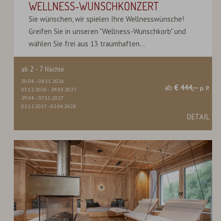
WELLNESS-WUNSCHKONZERT
Sie wünschen, wir spielen Ihre Wellnesswünsche!
Greifen Sie in unseren "Wellness-Wunschkorb" und
wählen Sie frei aus 13 traumhaften...
2
-
7
ab
Nächte
30.04.
-
08.11.2026
ab
€ 444,--
p. P.
03.12.2026
-
29.03.2027
29.04.
-
07.11.2027
02.12.2027
-
02.04.2028
DETAIL