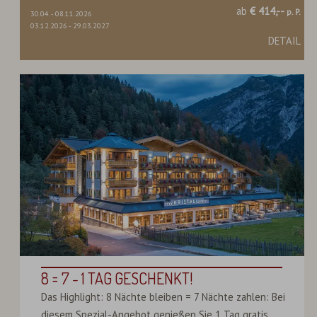
ab
€ 414,--
p. P.
30.04.
-
08.11.2026
03.12.2026
-
29.03.2027
DETAIL
8 = 7 - 1 TAG GESCHENKT!
Das Highlight: 8 Nächte bleiben = 7 Nächte zahlen: Bei
diesem Spezial-Angebot genießen Sie 1 Tag gratis