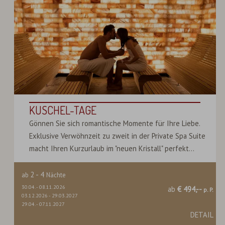
KUSCHEL-TAGE
Gönnen Sie sich romantische Momente für Ihre Liebe.
Exklusive Verwöhnzeit zu zweit in der Private Spa Suite
macht Ihren Kurzurlaub im "neuen Kristall" perfekt...
2
-
4
ab
Nächte
30.04.
-
08.11.2026
ab
€ 494,--
p. P.
03.12.2026
-
29.03.2027
29.04.
-
07.11.2027
DETAIL