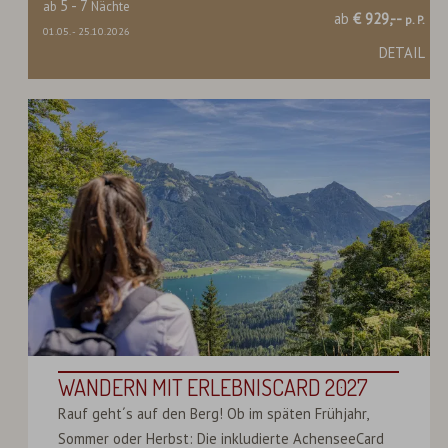
5
-
7
ab
Nächte
ab
€ 929,--
p. P.
01.05.
-
25.10.2026
DETAIL
WANDERN MIT ERLEBNISCARD 2027
Rauf geht´s auf den Berg! Ob im späten Frühjahr,
Sommer oder Herbst: Die inkludierte AchenseeCard