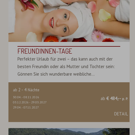
FREUNDINNEN-TAGE
Perfekter Urlaub für zwei – das kann auch mit der
besten Freundin oder als Mutter und Tochter sein:
Gönnen Sie sich wunderbare weibliche...
2
-
4
ab
Nächte
30.04.
-
08.11.2026
ab
€ 484,--
p. P.
03.12.2026
-
29.03.2027
29.04.
-
07.11.2027
DETAIL