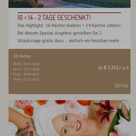
16 = 14 - 2 TAGE GESCHENKT!
Das Highlight: 16 Nächte bleiben = 14 Nächte zahlen!
Bei diesem Spezial-Angebot genießen Sie 2
Urlaubstage gratis dazu ... einfach ein bisschen mehr...
16
Nächte
30.04.
-
08.11.2026
ab
€ 2.212,--
p. P.
03.12.
-
23.12.2026
02.01.
-
29.03.2027
29.04.
-
07.11.2027
DETAIL