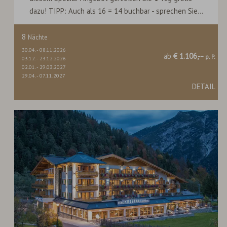
dazu! TIPP: Auch als 16 = 14 buchbar - sprechen Sie...
8
Nächte
30.04.
-
08.11.2026
ab
€ 1.106,--
p. P.
03.12.
-
23.12.2026
02.01.
-
29.03.2027
29.04.
-
07.11.2027
DETAIL