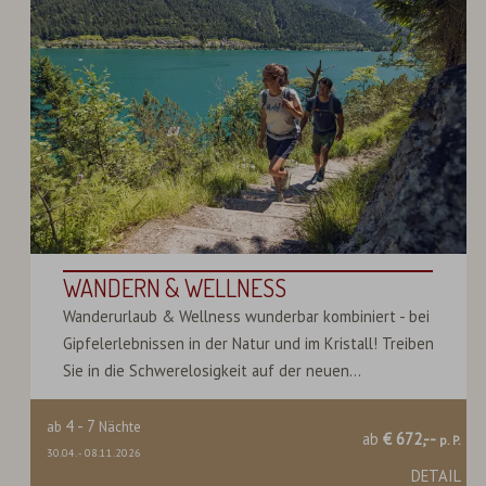
WANDERN & WELLNESS
Wanderurlaub & Wellness wunderbar kombiniert - bei
Gipfelerlebnissen in der Natur und im Kristall! Treiben
Sie in die Schwerelosigkeit auf der neuen...
4
-
7
ab
Nächte
ab
€ 672,--
p. P.
30.04.
-
08.11.2026
DETAIL