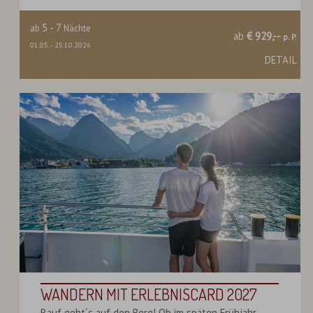
5
-
7
ab
Nächte
ab
€ 929,--
p. P.
01.05.
-
25.10.2026
DETAIL
WANDERN MIT ERLEBNISCARD 2027
Rauf geht´s auf den Berg! Ob im späten Frühjahr,