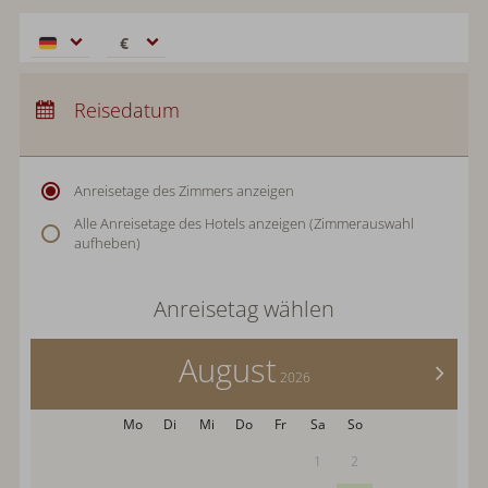
€
€
$
Anreise:
keine Auswahl
CHF
Abreise:
Reisedatum
keine Auswahl
£
Übernachtungen:
0
zł
р.
Anreisetage des Zimmers anzeigen
kr.
Alle Anreisetage des Hotels anzeigen (Zimmerauswahl
C$
aufheben)
N$
Anreisetag wählen
August
>
2026
Mo
Di
Mi
Do
Fr
Sa
So
1
2