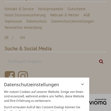
Kontakt & Service
Hotelprospekte
Gutscheine
Hotel Stornoversicherung
Webcam & Wetter
AGB
Impressum
Datenschutz
Datenschutzeinstellungen
Newsletter Anmeldung
DE
EN
Suche & Social Media
Suchbegriff
Suc
eingeben
Datenschutzeinstellungen
Wir nutzen Cookies auf unserer Website. Einige von ihnen
sind essenziell, während andere uns helfen, diese Website
vi
und Ihre Erfahrung zu verbessern.
Gm
Durch erneuten Aufruf des Consent-Dialogs können Sie