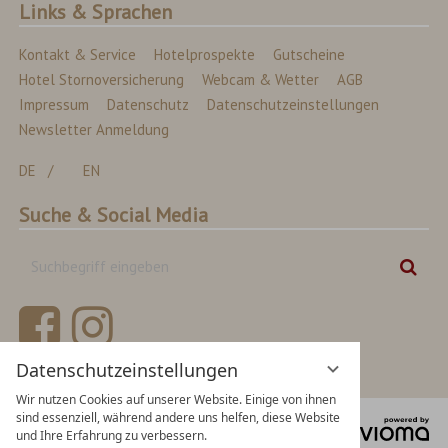
Links & Sprachen
Kontakt & Service
Hotelprospekte
Gutscheine
Hotel Stornoversicherung
Webcam & Wetter
AGB
Impressum
Datenschutz
Datenschutzeinstellungen
Newsletter Anmeldung
DE
EN
Suche & Social Media
Suchbegriff
Suc
eingeben
Datenschutzeinstellungen
Wir nutzen Cookies auf unserer Website. Einige von ihnen
sind essenziell, während andere uns helfen, diese Website
vi
und Ihre Erfahrung zu verbessern.
Gm