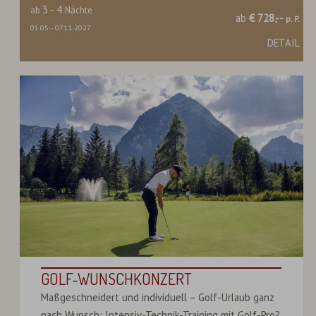
3
-
4
ab
Nächte
ab
€ 728,--
p. P.
01.05.
-
07.11.2027
DETAIL
GOLF-WUNSCHKONZERT
Maßgeschneidert und individuell – Golf-Urlaub ganz
nach Wunsch: Intensiv-Technik-Training mit Golf-Pro?