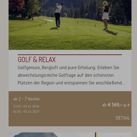
GOLF & RELAX
Golfgenuss, Bergluft und pure Erholung: Erleben Sie
abwechslungsreiche Golftage auf den schönsten
Plätzen der Region und entspannen Sie anschließend...
2
-
7
ab
Nächte
ab
€ 569,--
p. P.
22.07.
-
01.11.2026
01.05.
-
01.11.2027
DETAIL