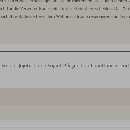
eits-Unterwassermassagen an. Die drainierenden Massagen lindern 
sich für die Verwöhn-Bäder mit
Tiroler Steinöl
entscheiden: Das "Go
 sich Ihre Bade-Zeit vor dem Wellness-Urlaub reservieren - und wähl
Steinöl, Jojobaöl und Sojaöl. Pflegend und hauttonisierend.