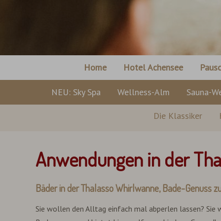
Home
Hotel Achensee
Pausc
NEU: Sky Spa
Wellness-Alm
Sauna-We
Die Klassiker
Anwendungen in der Tha
Bäder in der Thalasso Whirlwanne, Bade-Genuss zu 
Sie wollen den Alltag einfach mal abperlen lassen? Sie