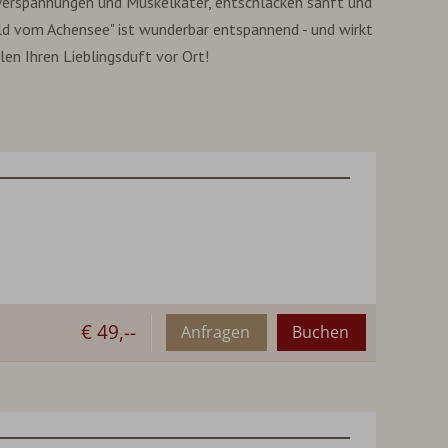
Verspannungen und Muskelkater, entschlacken sanft und
ld vom Achensee" ist wunderbar entspannend - und wirkt
en Ihren Lieblingsduft vor Ort!
€ 49,--
Anfragen
Buchen