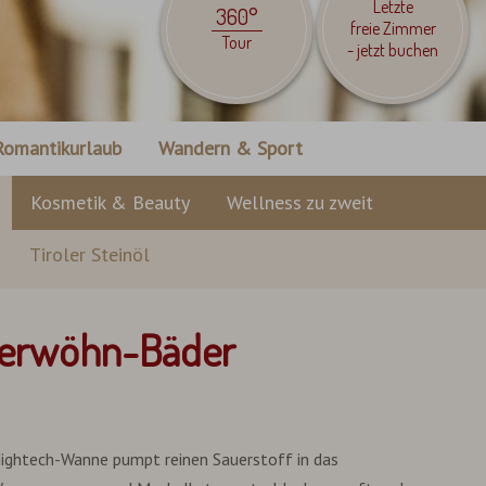
Letzte
360°
freie Zimmer
Tour
- jetzt buchen
Romantikurlaub
Wandern & Sport
Kosmetik & Beauty
Wellness zu zweit
Tiroler Steinöl
 Verwöhn-Bäder
 Hightech-Wanne pumpt reinen Sauerstoff in das