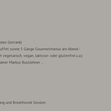
eies Getränk)
buffet sowie 5 Gänge Gourmetmenüs am Abend -
egetarisch, vegan, laktose- oder glutenfrei u.a.)
iner Markus Busslehner …
mung und Breathwork Session