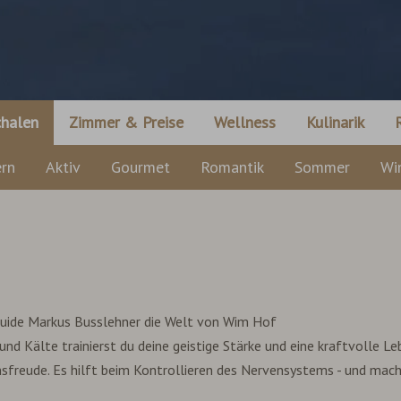
halen
Zimmer & Preise
Wellness
Kulinarik
rn
Aktiv
Gourmet
Romantik
Sommer
Wi
hguide Markus Busslehner die Welt von Wim Hof
nd Kälte trainierst du deine geistige Stärke und eine kraftvolle Le
freude. Es hilft beim Kontrollieren des Nervensystems - und macht