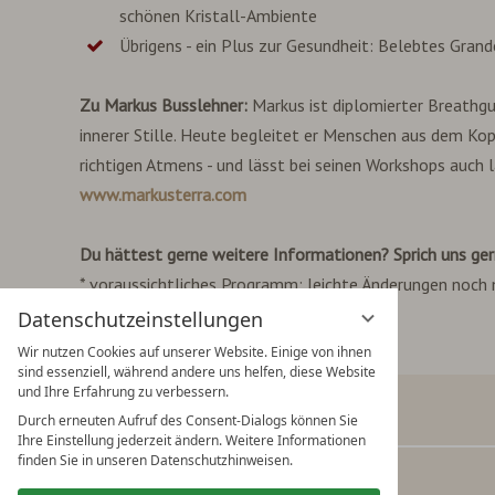
schönen Kristall-Ambiente
Übrigens - ein Plus zur Gesundheit: Belebtes Gra
Zu Markus Busslehner:
Markus ist diplomierter Breathgui
innerer Stille. Heute begleitet er Menschen aus dem Ko
richtigen Atmens - und lässt bei seinen Workshops auch l
www.markusterra.com
Du hättest gerne weitere Informationen? Sprich uns ger
* voraussichtliches Programm; leichte Änderungen noch
Datenschutzeinstellungen
Wir nutzen Cookies auf unserer Website. Einige von ihnen
sind essenziell, während andere uns helfen, diese Website
und Ihre Erfahrung zu verbessern.
Durch erneuten Aufruf des Consent-Dialogs können Sie
Verwöhnhotel Kristall
Ihre Einstellung jederzeit ändern. Weitere Informationen
finden Sie in unseren Datenschutzhinweisen.
Adi Rieser & das Kristall-Team