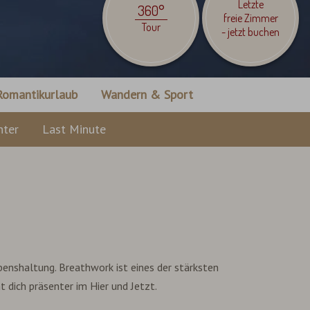
Letzte
360°
freie Zimmer
Tour
- jetzt buchen
Romantikurlaub
Wandern & Sport
nter
Last Minute
benshaltung. Breathwork ist eines der stärksten
 dich präsenter im Hier und Jetzt.